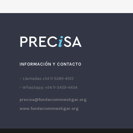
INFORMACIÓN Y CONTACTO
– Llamadas +54 11-5269-4105
– Whastapp: +54 11-3459-4454
precisa@fundacioninvestigar.org
www.fundacioninvestigar.org